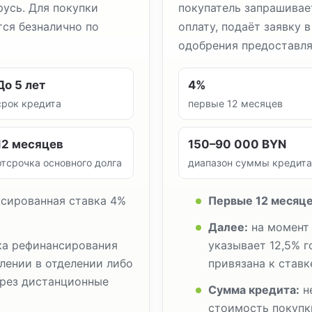
усь. Для покупки
покупатель запрашивае
ся безналично по
оплату, подаёт заявку в 
одобрения предоставля
До 5 лет
4%
срок кредита
первые 12 месяцев
12 месяцев
150–90 000 BYN
отсрочка основного долга
диапазон суммы кредита
сированная ставка 4%
Первые 12 месяце
Далее:
на момент 
а рефинансирования
указывает 12,5% г
млении в отделении либо
привязана к став
через дистанционные
Сумма кредита:
н
стоимость покупк