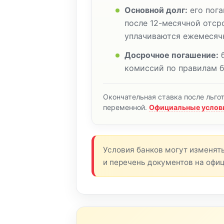
Основной долг:
его пога
после 12-месячной отср
уплачиваются ежемесяч
Досрочное погашение:
б
комиссий по правилам б
Окончательная ставка после льго
переменной.
Официальные услови
Условия банков могут изменят
и перечень документов на офи