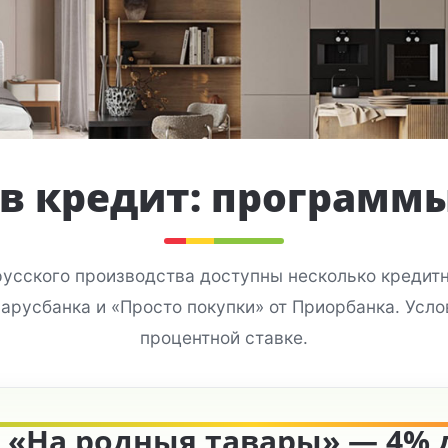
в кредит: программ
русского производства доступны несколько кредит
ларусбанка и «Просто покупки» от Приорбанка. Усло
процентной ставке.
 «На родныя тавары» — 4% д