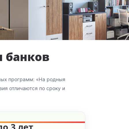
ы банков
ных программ: «На родныя
вия отличаются по сроку и
о 3 лет