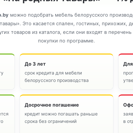
o.by
можно подобрать мебель белорусского производс
тавары». Это касается спален, гостиных, прихожих, д
угих товаров из каталога, если они входят в перечень
покупки по программе.
До 3 лет
Для
ту
срок кредита для мебели
про
белорусского производства
утв
Досрочное погашение
Офо
ется
кредит можно погашать раньше
заяв
го
срока без ограничений
в о