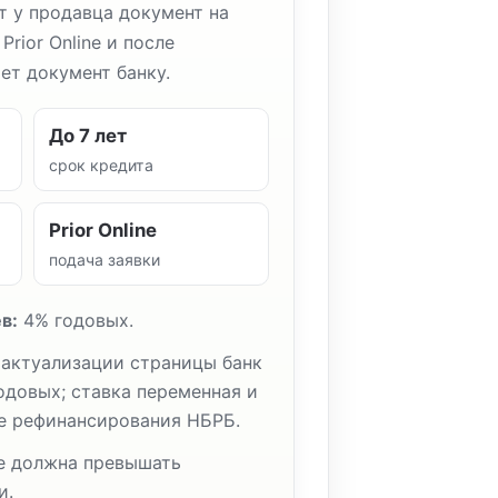
т у продавца документ на
Prior Online и после
ет документ банку.
До 7 лет
срок кредита
Prior Online
подача заявки
в:
4% годовых.
актуализации страницы банк
одовых; ставка переменная и
ке рефинансирования НБРБ.
е должна превышать
и.