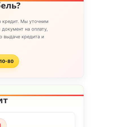
бель?
в кредит. Мы уточним
 документ на оплату,
о выдаче кредита и
-10-80
ит
3