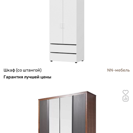
Шкаф (со штангой)
NN-мебель
Га
р
антия лучшей цены