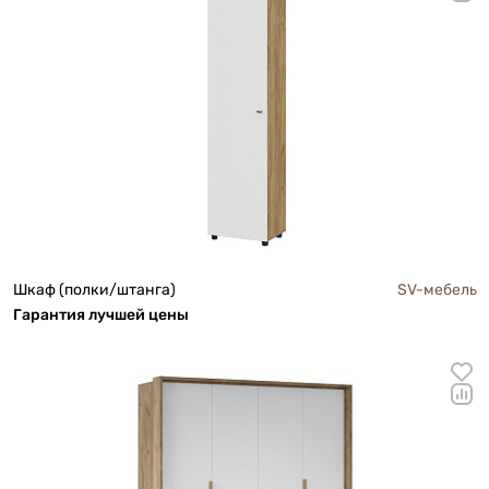
Шкаф (полки/штанга)
SV-мебель
Га
р
антия лучшей цены