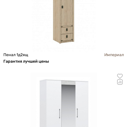
Пенал 1д2ящ
Империал
Га
р
антия лучшей цены