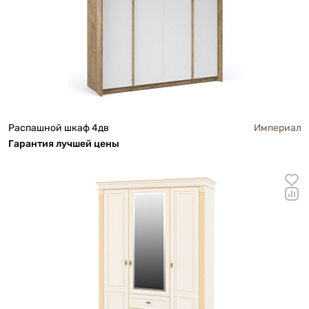
Распашной шкаф 4дв
Империал
Га
р
антия лучшей цены