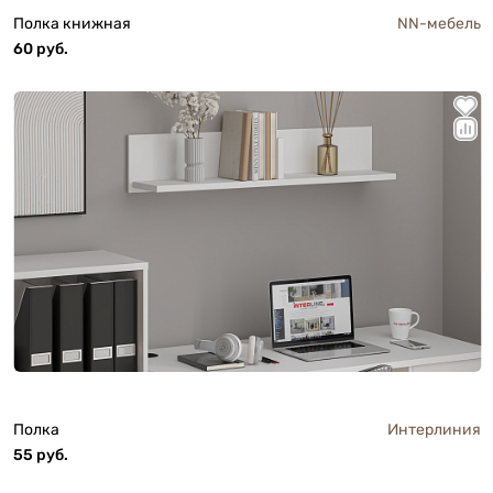
Полка книжная
NN-мебель
60 руб.
Полка
Интерлиния
55 руб.