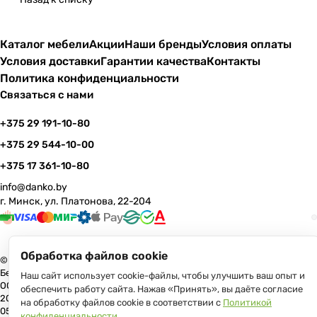
Каталог мебели
Акции
Наши бренды
Условия оплаты
Условия доставки
Гарантии качества
Контакты
Политика конфиденциальности
Связаться с нами
+375 29 191-10-80
+375 29 544-10-00
+375 17 361-10-80
info@danko.by
г. Минск, ул. Платонова, 22-204
Обработка файлов cookie
© 2026 Данко Бай: качественная мебель с оперативной доставкой по
Беларуси
Наш сайт использует cookie-файлы, чтобы улучшить ваш опыт и
ООО «Гранд Парк», юр.адрес: 220005, Минск, ул. Платонова, 22, пом.
обеспечить работу сайта. Нажав «Принять», вы даёте согласие
204 В торговом реестре с 17 июля 2013 г. Регистрация №191081534,
на обработку файлов cookie в соответствии с
Политикой
05.11.2008, Мингорисполком.
конфиденциальности
.