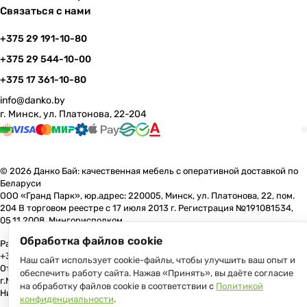
Связаться с нами
+375 29 191-10-80
+375 29 544-10-00
+375 17 361-10-80
info@danko.by
г. Минск, ул. Платонова, 22-204
© 2026 Данко Бай: качественная мебель с оперативной доставкой по
Беларуси
ООО «Гранд Парк», юр.адрес: 220005, Минск, ул. Платонова, 22, пом.
204 В торговом реестре с 17 июля 2013 г. Регистрация №191081534,
05.11.2008, Мингорисполком.
Обработка файлов cookie
Рассмотрение обращений потребителей, телефон +375 (17) 361-10-80,
+375 (29) 191-10-80, +375 (29) 544-10-00, e-mail: info@danko.by
Наш сайт использует cookie-файлы, чтобы улучшить ваш опыт и
Отдел торговли и услуг Администрации Первомайского района
обеспечить работу сайта. Нажав «Принять», вы даёте согласие
г.Минска: тел. +375(17)215-14-65, Начальник отдела: Жакович Юлия
на обработку файлов cookie в соответствии с
Политикой
Николаевна
конфиденциальности
.