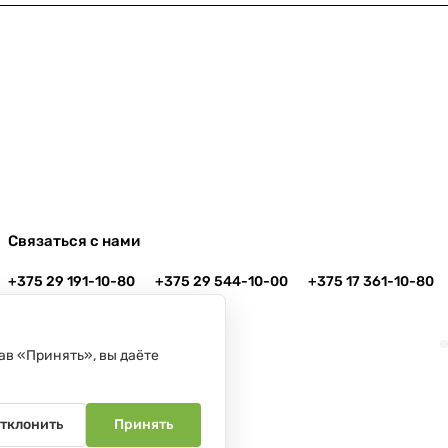
Связаться с нами
+375 29 191-10-80
+375 29 544-10-00
+375 17 361-10-80
info@danko.by
г. Минск, ул. Платонова, 22-204
ав «Принять», вы даёте
тклонить
Принять
1.2008, Мингорисполком.