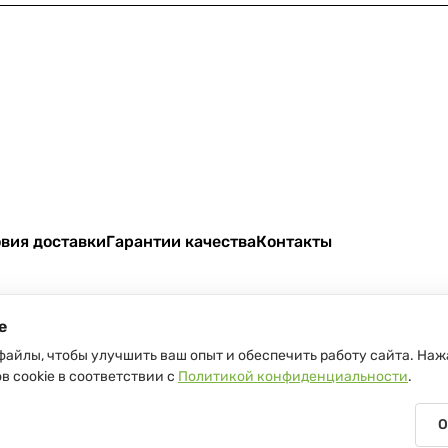
вия доставки
Гарантии качества
Контакты
e
файлы, чтобы улучшить ваш опыт и обеспечить работу сайта. Наж
в cookie в соответствии с
Политикой конфиденциальности
.
Беларуси
О
04 В торговом реестре с 17 июля 2013 г. Регистрация №191081534, 05.1