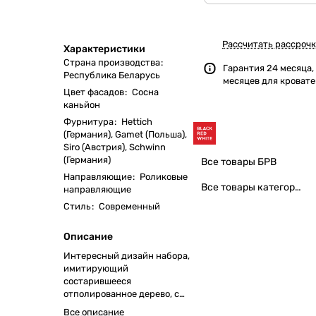
Рассчитать рассрочк
Характеристики
Страна производства
:
Гарантия 24 месяца,
Республика Беларусь
месяцев для кроват
Цвет фасадов
:
Сосна
каньйон
Фурнитура
:
Hettich
(Германия), Gamet (Польша),
Siro (Австрия), Schwinn
(Германия)
Все товары БРВ
Направляющие
:
Роликовые
Все товары категории
направляющие
Стиль
:
Современный
Описание
Интересный дизайн набора,
имитирующий
состарившееся
отполированное дерево, с
оригинальной формой
Все описание