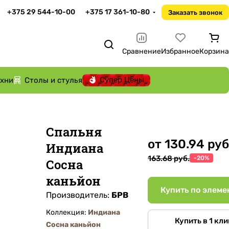
+375 29 544-10-00
+375 17 361-10-80
Заказать звонок
Сравнение
Избранное
Корзина
Супер Цены
ухни
Столы и стулья
Спальня
от 130.94 руб
Индиана
163.68 руб.
-20%
Сосна
каньйон
Купить по элеме
Производитель:
БРВ
Коллекция:
Индиана
Купить в 1 кли
Сосна каньйон