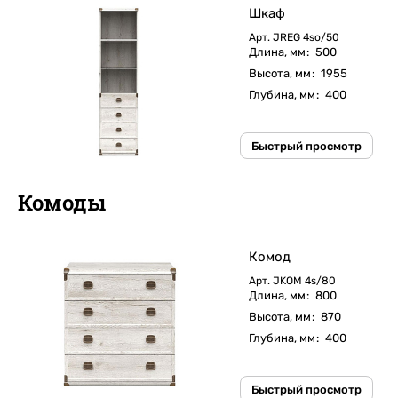
Шкаф
Арт.
JREG 4so/50
Длина, мм
:
500
Высота, мм
:
1955
Глубина, мм
:
400
Быстрый просмотр
Комоды
Комод
Арт.
JKOM 4s/80
Длина, мм
:
800
Высота, мм
:
870
Глубина, мм
:
400
Быстрый просмотр