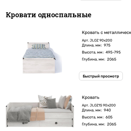
Кровати односпальные
Кровать c металличес
Арт.
JLOZ 90х200
Длина, мм
:
975
Высота, мм
:
495-795
Глубина, мм
:
2065
Быстрый просмотр
Кровать
Арт.
JLOZ1S 90х200
Длина, мм
:
940
Высота, мм
:
605
Глубина, мм
:
2065