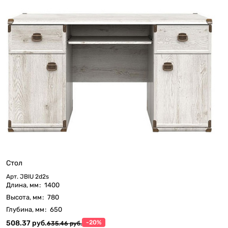
Стол
Арт.
JBIU 2d2s
Длина, мм
:
1400
Высота, мм
:
780
Глубина, мм
:
650
508.37 руб.
-20%
635.46 руб.