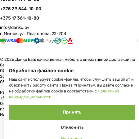
+375 29 544-10-00
+375 17 361-10-80
info@danko.by
г. Минск, ул. Платонова, 22-204
© 2026 Данко Бай: качественная мебель с оперативной доставкой по
Беларуси
Обработка файлов cookie
ООО «Гранд Парк», юр.адрес: 220005, Минск, ул. Платонова, 22, пом.
204 В торговом реестре с 17 июля 2013 г. Регистрация №191081534,
Наш сайт использует cookie-файлы, чтобы улучшить ваш опыт и
05.11.2008, Мингорисполком.
обеспечить работу сайта. Нажав «Принять», вы даёте согласие
на обработку файлов cookie в соответствии с
Политикой
Рассмотрение обращений потребителей, телефон +375 (17) 361-10-80,
конфиденциальности
.
+375 (29) 191-10-80, +375 (29) 544-10-00, e-mail: info@danko.by
Отдел торговли и услуг Администрации Первомайского района
г.Минска: тел. +375(17)215-14-65, Начальник отдела: Жакович Юлия
Принять
Николаевна
Отклонить
Настроить