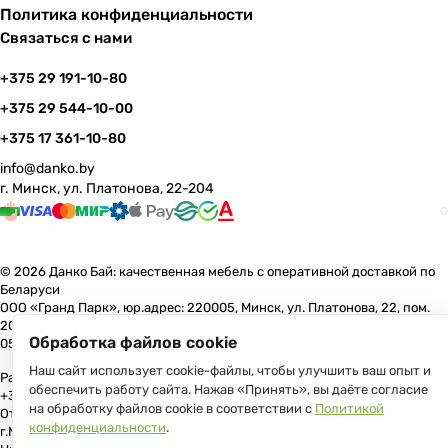
Политика конфиденциальности
Связаться с нами
+375 29 191-10-80
+375 29 544-10-00
+375 17 361-10-80
info@danko.by
г. Минск, ул. Платонова, 22-204
© 2026 Данко Бай: качественная мебель с оперативной доставкой по
Беларуси
ООО «Гранд Парк», юр.адрес: 220005, Минск, ул. Платонова, 22, пом.
204 В торговом реестре с 17 июля 2013 г. Регистрация №191081534,
Обработка файлов cookie
05.11.2008, Мингорисполком.
Наш сайт использует cookie-файлы, чтобы улучшить ваш опыт и
Рассмотрение обращений потребителей, телефон +375 (17) 361-10-80,
обеспечить работу сайта. Нажав «Принять», вы даёте согласие
+375 (29) 191-10-80, +375 (29) 544-10-00, e-mail: info@danko.by
на обработку файлов cookie в соответствии с
Политикой
Отдел торговли и услуг Администрации Первомайского района
конфиденциальности
.
г.Минска: тел. +375(17)215-14-65, Начальник отдела: Жакович Юлия