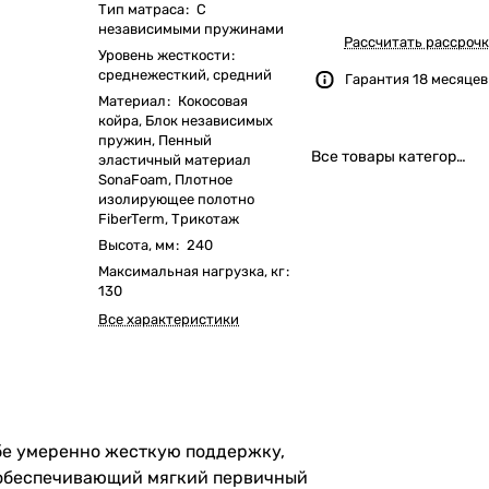
Тип матраса
:
С
независимыми пружинами
Рассчитать рассрочк
Уровень жесткости
:
среднежесткий, средний
Гарантия 18 месяцев
Материал
:
Кокосовая
койра, Блок независимых
пружин, Пенный
Все товары категории
эластичный материал
SonaFoam, Плотное
изолирующее полотно
FiberTerm, Трикотаж
Высота, мм
:
240
Максимальная нагрузка, кг
:
130
Все характеристики
ебе умеренно жесткую поддержку,
 обеспечивающий мягкий первичный