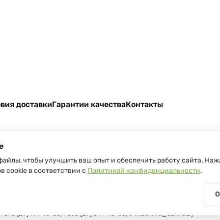
вия доставки
Гарантии качества
Контакты
e
файлы, чтобы улучшить ваш опыт и обеспечить работу сайта. Наж
в cookie в соответствии с
Политикой конфиденциальности
.
Беларуси
О
04 В торговом реестре с 17 июля 2013 г. Регистрация №191081534, 05.1
75 (29) 191-10-80, +375 (29) 544-10-00, e-mail: info@danko.by