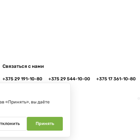
Связаться с нами
+375 29 191-10-80
+375 29 544-10-00
+375 17 361-10-80
info@danko.by
г. Минск, ул. Платонова, 22-204
ав «Принять», вы даёте
тклонить
Принять
1.2008, Мингорисполком.