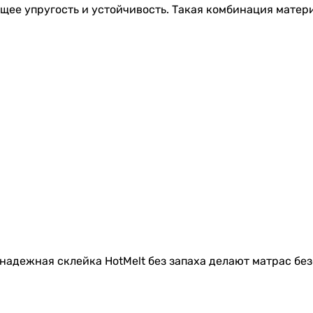
щее упругость и устойчивость. Такая комбинация матер
надежная склейка HotMelt без запаха делают матрас бе