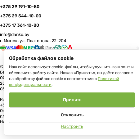
+375 29 191-10-80
+375 29 544-10-00
+375 17 361-10-80
info@danko.by
г. Минск, ул. Платонова, 22-204
Обработка файлов cookie
© 2026 Данко Бай: качественная мебель с оперативной доставкой по
Наш сайт использует cookie-файлы, чтобы улучшить ваш опыт и
Беларуси
обеспечить работу сайта. Нажав «Принять», вы даёте согласие
ООО «Гранд Парк», юр.адрес: 220005, Минск, ул. Платонова, 22, пом.
на обработку файлов cookie в соответствии с
Политикой
204 В торговом реестре с 17 июля 2013 г. Регистрация №191081534,
конфиденциальности
.
05.11.2008, Мингорисполком.
Рассмотрение обращений потребителей, телефон +375 (17) 361-10-80,
Принять
+375 (29) 191-10-80, +375 (29) 544-10-00, e-mail: info@danko.by
Отдел торговли и услуг Администрации Первомайского района
Отклонить
г.Минска: тел. +375(17)215-14-65, Начальник отдела: Жакович Юлия
Николаевна
Настроить