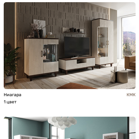
Ниагара
КМК
1 цвет