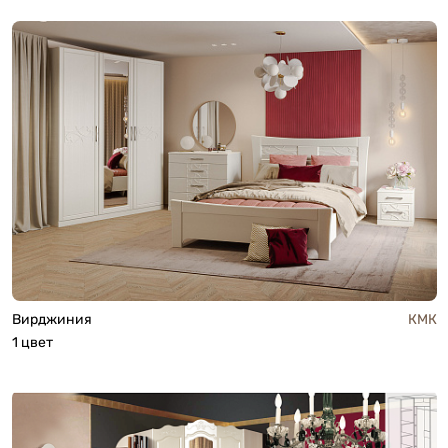
Вирджиния
КМК
1 цвет