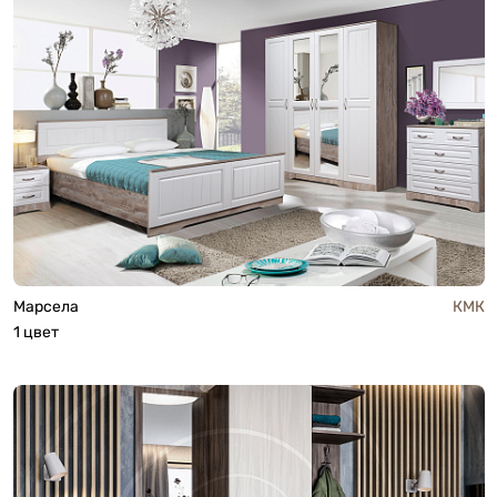
Марсела
КМК
1 цвет