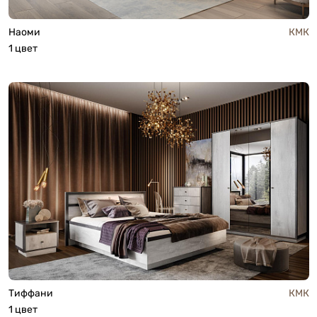
Наоми
КМК
1 цвет
Тиффани
КМК
1 цвет