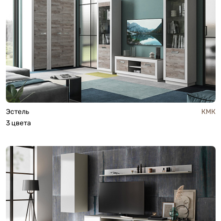
Эстель
КМК
3 цвета