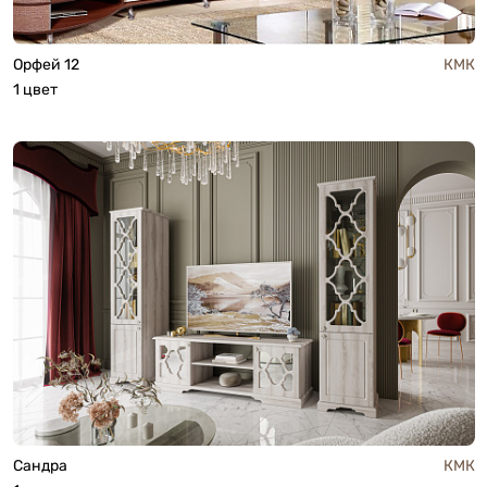
Орфей 12
КМК
1 цвет
Сандра
КМК