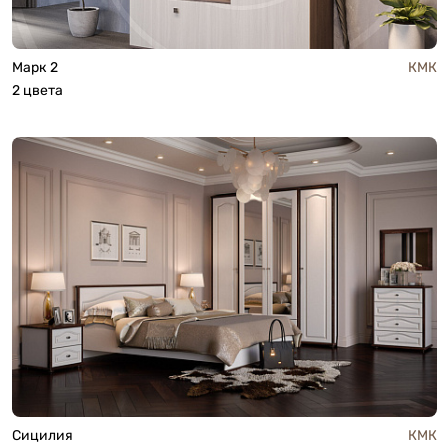
Марк 2
КМК
2 цвета
Сицилия
КМК