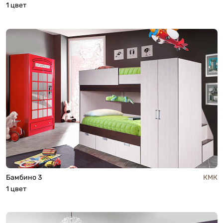
1 цвет
Бамбино 3
КМК
1 цвет