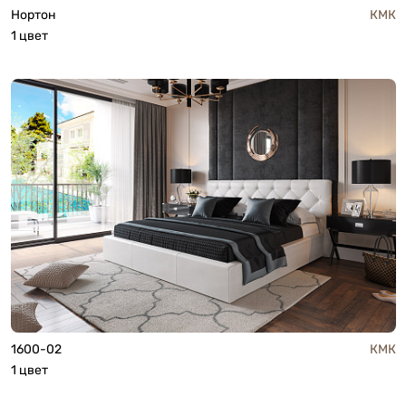
Нортон
КМК
1 цвет
1600-02
КМК
1 цвет