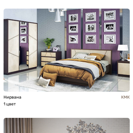
Нирвана
КМК
1 цвет