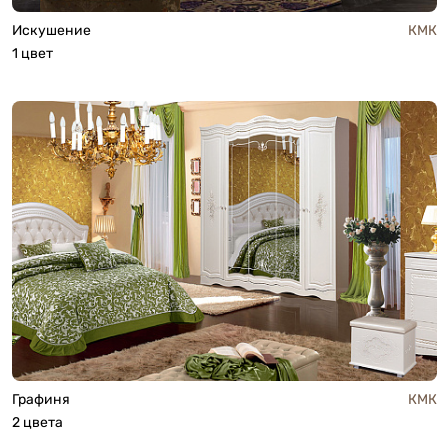
Искушение
КМК
1 цвет
Графиня
КМК
2 цвета