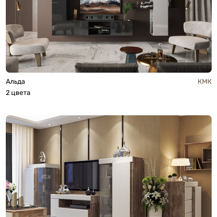
Альда
КМК
2 цвета