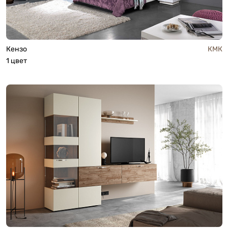
Кензо
КМК
1 цвет