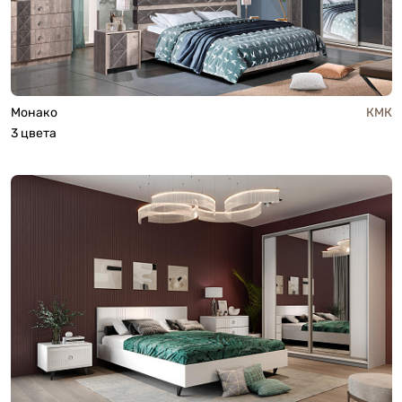
Монако
КМК
3 цвета