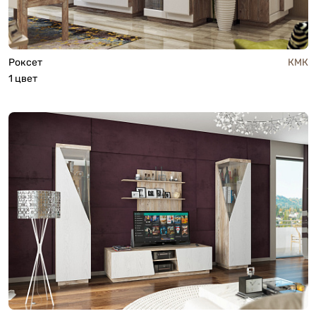
Роксет
КМК
1 цвет