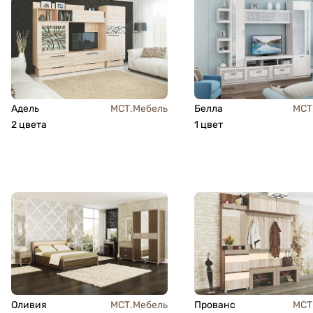
Адель
МСТ.Мебель
Белла
МСТ
2 цвета
1 цвет
Оливия
МСТ.Мебель
Прованс
МСТ