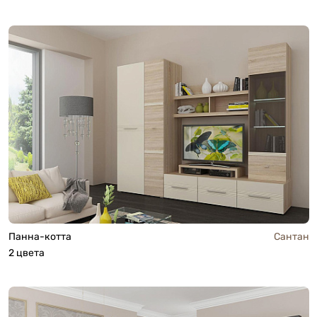
Панна-котта
Сантан
2 цвета