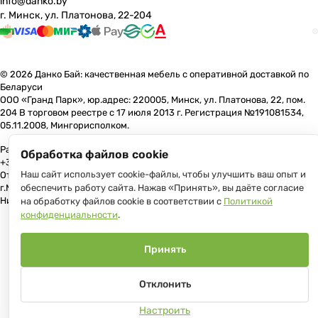
info@danko.by
г. Минск, ул. Платонова, 22-204
© 2026 Данко Бай: качественная мебель с оперативной доставкой по
Беларуси
ООО «Гранд Парк», юр.адрес: 220005, Минск, ул. Платонова, 22, пом.
204 В торговом реестре с 17 июля 2013 г. Регистрация №191081534,
05.11.2008, Мингорисполком.
Рассмотрение обращений потребителей, телефон +375 (17) 361-10-80,
Обработка файлов cookie
+375 (29) 191-10-80, +375 (29) 544-10-00, e-mail: info@danko.by
Наш сайт использует cookie-файлы, чтобы улучшить ваш опыт и
Отдел торговли и услуг Администрации Первомайского района
г.Минска: тел. +375(17)215-14-65, Начальник отдела: Жакович Юлия
обеспечить работу сайта. Нажав «Принять», вы даёте согласие
Николаевна
на обработку файлов cookie в соответствии с
Политикой
конфиденциальности
.
Принять
Отклонить
Настроить