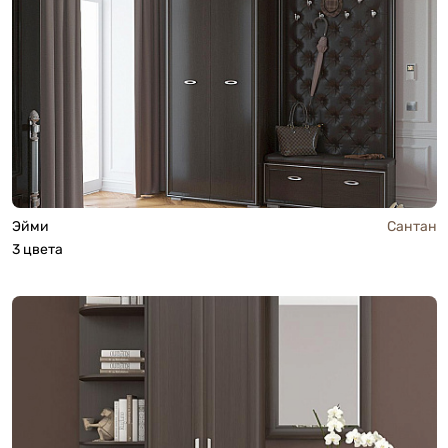
Эйми
Сантан
3 цвета